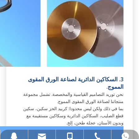
3. السكاكين الدائرية لصناعة الورق المقوى
المموج.
نحن توريد التصاميم القياسية والمخصصة. تشمل مجموعة
منتجاتنا لصناعة الورق المقوى المموج.
بما في ذلك ولكن ليس محدودا: كربيد الحز سكين، سكين
قطع الصليب، السكاكين الدائرية وسكاكين مستقيمة مع
وبدون الأسنان، عجلة طحن، إلخ.
yafeiblade@hotmail.com
+ 86 13965541302
+ 86 13965541302
+865556071185
89406822