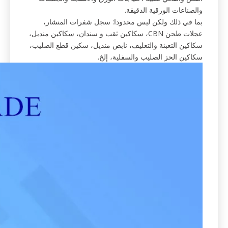
والصناعات الورقية الدقيقة.
بما في ذلك ولكن ليس محدودا: سجل شفرات المنشار،
عجلات طحن CBN، سكاكين ثقب و سندان، سكاكين منديل،
سكاكين التعبئة والتغليف، نابض منديل، سكين قطع الصليب،
سكاكين الحز الصليب والسفلية، إلخ.